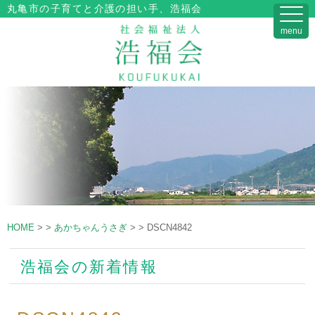
丸亀市の子育てと介護の担い手、浩福会
menu
HOME
>
>
あかちゃんうさぎ
>
>
DSCN4842
浩福会の新着情報