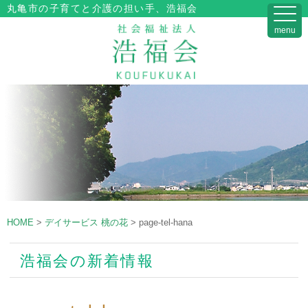
丸亀市の子育てと介護の担い手、浩福会
menu
HOME
>
デイサービス 桃の花
>
page-tel-hana
浩福会の新着情報