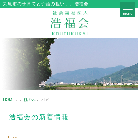
丸亀市の子育てと介護の担い手、浩福会
menu
HOME
>
>
桃の木
>
>
h2
浩福会の新着情報