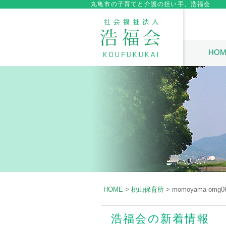
丸亀市の子育てと介護の担い手、浩福会
HOM
HOME
>
桃山保育所
>
momoyama-omg0
浩福会の新着情報