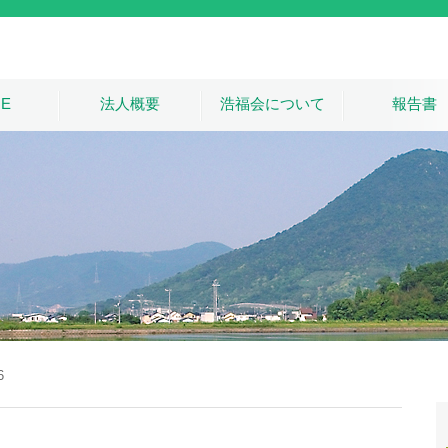
E
法人概要
浩福会について
報告書
6