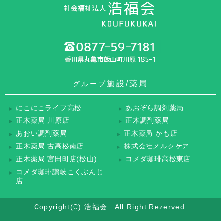
施設/薬局
グループ
にこにこライフ高松
あおぞら調剤薬局
正木薬局 川原店
正木調剤薬局
あおい調剤薬局
正木薬局 かも店
正木薬局 古高松南店
株式会社メルクケア
正木薬局 宮田町店(松山)
コメダ珈琲高松東店
コメダ珈琲讃岐こくぶんじ
店
Copyright(C) 浩福会 All Right Rezerved.