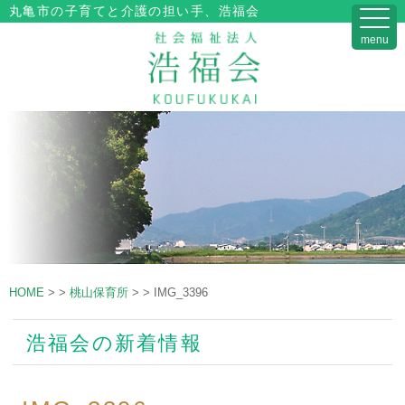
丸亀市の子育てと介護の担い手、浩福会
menu
HOME
>
>
桃山保育所
>
>
IMG_3396
浩福会の新着情報