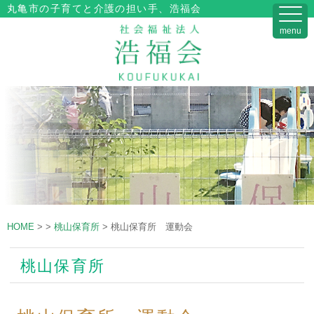
丸亀市の子育てと介護の担い手、浩福会
menu
HOME
>
>
桃山保育所
>
桃山保育所 運動会
桃山保育所