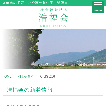
丸亀市の子育てと介護の担い手、浩福会
menu
HOME
>
>
桃山保育所
>
>
CIMG1236
浩福会の新着情報