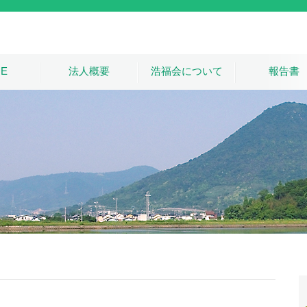
E
法人概要
浩福会について
報告書