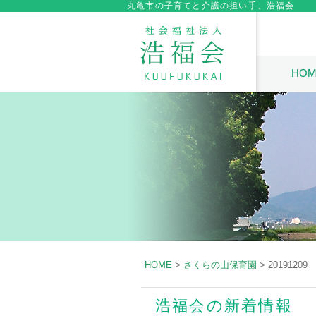
丸亀市の子育てと介護の担い手、浩福会
HOM
HOME
>
さくらの山保育園
>
20191209
浩福会の新着情報