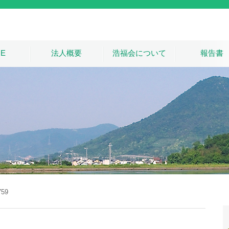
E
法人概要
浩福会について
報告書
759