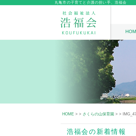
丸亀市の子育てと介護の担い手、浩福会
HOM
HOME
>
>
さくらの山保育園
>
>
IMG_4
浩福会の新着情報