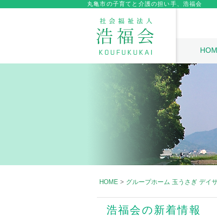
丸亀市の子育てと介護の担い手、浩福会
HOM
HOME
>
グループホーム 玉うさぎ デイ
浩福会の新着情報