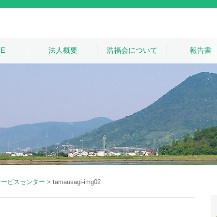
E
法人概要
浩福会について
報告書
サービスセンター
>
tamausagi-img02