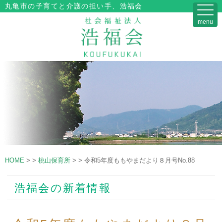
丸亀市の子育てと介護の担い手、浩福会
menu
HOME
>
>
桃山保育所
>
>
令和5年度ももやまだより８月号No.88
浩福会の新着情報