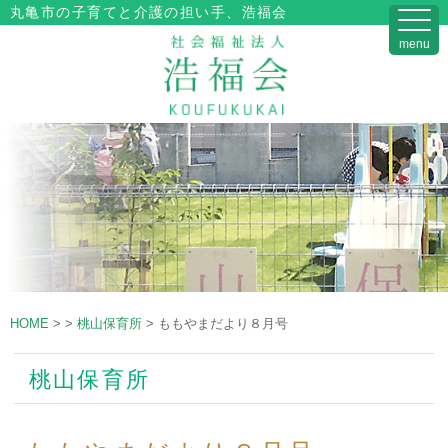
丸亀市の子育てと介護の担い手、浩福会
menu
HOME
>
>
桃山保育所
>
ももやまだより８月号
桃山保育所